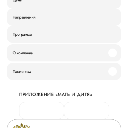
Направления
Программы
О компании
Миссия и ценности
Пациентам
Наши преимущества
Акции
История
ПРИЛОЖЕНИЕ «МАТЬ И ДИТЯ»
Личный кабинет
Новости
Персональные данные
Руководство
Горячая линия качества
Сотрудничество
Вопрос-ответ
Инвесторам