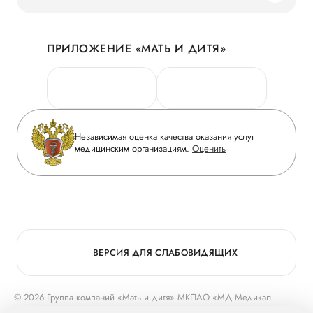
Наши преимущества
Акции
История
ПРИЛОЖЕНИЕ «МАТЬ И ДИТЯ»
Личный кабинет
Новости
Персональные данные
Руководство
Горячая линия качества
Сотрудничество
Вопрос-ответ
Инвесторам
Независимая оценка качества оказания услуг
Приложение пациента
медицинским организациям.
Оценить
Журнал «Мать и дитя»
Статьи
Вакансии
Заболевания
Медицинский туризм
Конкурс в ординатуру
Для прессы
ВЕРСИЯ ДЛЯ СЛАБОВИДЯЩИХ
© 2026 Группа компаний «Мать и дитя» МКПАО «МД Медикал
Груп»
mcclinics.ru
. Все права защищены. ООО «ХАВЕН» входит в