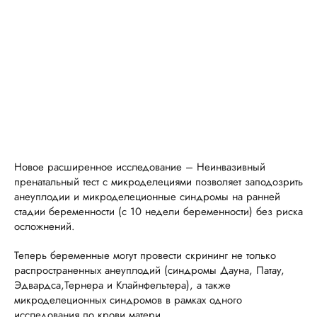
Новое расширенное исследование – Неинвазивный
пренатальный тест с микроделециями позволяет заподозрить
анеуплодии и микроделеционные синдромы на ранней
стадии беременности (с 10 недели беременности) без риска
осложнений.
Теперь беременные могут провести скрининг не только
распространенных анеуплодий (синдромы Дауна, Патау,
Эдвардса,Тернера и Клайнфельтера), а также
микроделеционных синдромов в рамках одного
исследования по крови матери.